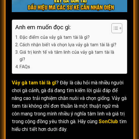
Anh em muốn đọc gì:
Đặc điểm của vảy gà tam tài là gì?
Cách nhận biết và chọn lựa vảy gà tam tài là gì?
Giá trị kinh tế và tâm linh của vảy gà tam tài là
gì?
FAQs
Vảy gà tam tài là gì
? Đây là câu hỏi mà nhiều người
chơi gà cảnh, gà đá đang tìm kiếm lời giải đáp để
nâng cao trải nghiệm chăn nuôi và chọn giống. Vảy gà
tam tài không chỉ đơn thuần là một thuật ngữ mà
còn mang trong mình nhiều ý nghĩa tâm linh và giá trị
trong cộng đồng yêu thích gà. Hãy cùng
SonClub
tìm
hiểu chi tiết hơn dưới đây.