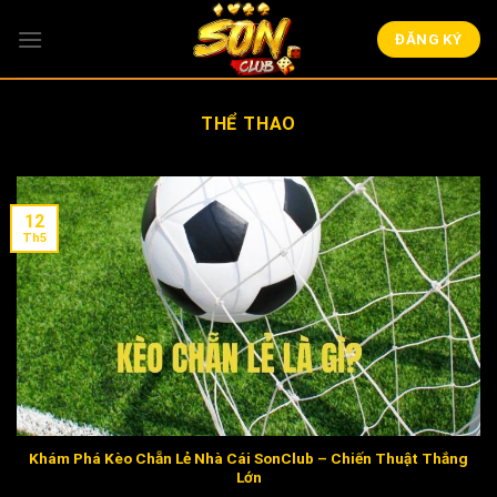
Bỏ
qua
ĐĂNG KÝ
nội
dung
THỂ THAO
12
Th5
Khám Phá Kèo Chẵn Lẻ Nhà Cái SonClub – Chiến Thuật Thắng
Lớn