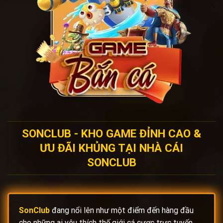
SONCLUB - KHO GAME ĐỈNH CAO &
ƯU ĐÃI KHỦNG TẠI NHÀ CÁI
SONCLUB
SonClub
đang nổi lên như một điểm đến hàng đầu
cho những ai yêu thích thế giới cá cược trực tuyến,