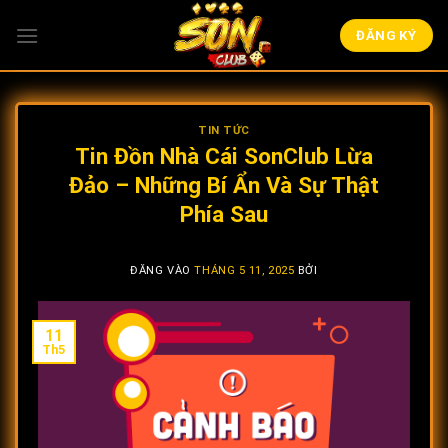
Bỏ
qua
ĐĂNG KÝ
nội
dung
TIN TỨC
Tin Đồn Nhà Cái SonClub Lừa
Đảo – Những Bí Ẩn Và Sự Thật
Phía Sau
ĐĂNG VÀO
THÁNG 5 11, 2025
BỞI
11
Th5