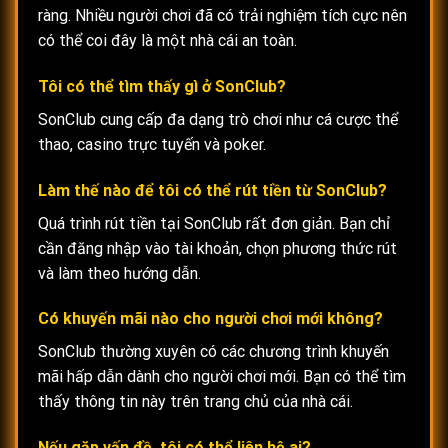
ràng. Nhiều người chơi đã có trải nghiệm tích cực nên
có thể coi đây là một nhà cái an toàn.
Tôi có thể tìm thấy gì ở SonClub?
SonClub cung cấp đa dạng trò chơi như cá cược thể
thao, casino trực tuyến và poker.
Làm thế nào để tôi có thể rút tiền từ SonClub?
Quá trình rút tiền tại SonClub rất đơn giản. Bạn chỉ
cần đăng nhập vào tài khoản, chọn phương thức rút
và làm theo hướng dẫn.
Có khuyến mãi nào cho người chơi mới không?
SonClub thường xuyên có các chương trình khuyến
mãi hấp dẫn dành cho người chơi mới. Bạn có thể tìm
thấy thông tin này trên trang chủ của nhà cái.
Nếu gặp vấn đề, tôi có thể liên hệ ai?