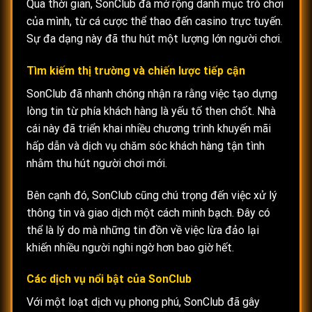
Qua thời gian, SonClub đã mở rộng danh mục trò chơi
của mình, từ cá cược thể thao đến casino trực tuyến.
Sự đa dạng này đã thu hút một lượng lớn người chơi.
Tìm kiếm thị trường và chiến lược tiếp cận
SonClub đã nhanh chóng nhận ra rằng việc tạo dựng
lòng tin từ phía khách hàng là yếu tố then chốt. Nhà
cái này đã triển khai nhiều chương trình khuyến mãi
hấp dẫn và dịch vụ chăm sóc khách hàng tận tình
nhằm thu hút người chơi mới.
Bên cạnh đó, SonClub cũng chú trọng đến việc xử lý
thông tin và giao dịch một cách minh bạch. Đây có
thể là lý do mà những tin đồn về việc lừa đảo lại
khiến nhiều người nghi ngờ hơn bao giờ hết.
Các dịch vụ nổi bật của SonClub
Với một loạt dịch vụ phong phú, SonClub đã gây