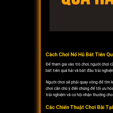
Cách Chơi Nổ Hũ Bát Tiên Qu
Để tham gia vào trò chơi, người chơi c
bát tiên quá hải và bắt đầu trải nghiệ
Người chơi sẽ phải quay vòng để tìm k
chơi cần chú ý đến chúng để tối ưu hó
trải nghiệm và cơ hội nhận thưởng cho
Các Chiến Thuật Chơi Bài Tạ