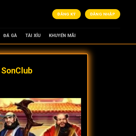
ĐĂNG KÝ
ĐĂNG NHẬP
ĐÁ GÀ
TÀI XỈU
KHUYẾN MÃI
i SonClub