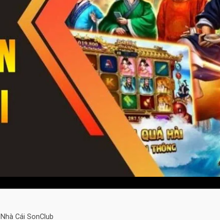
 Nhà Cái SonClub