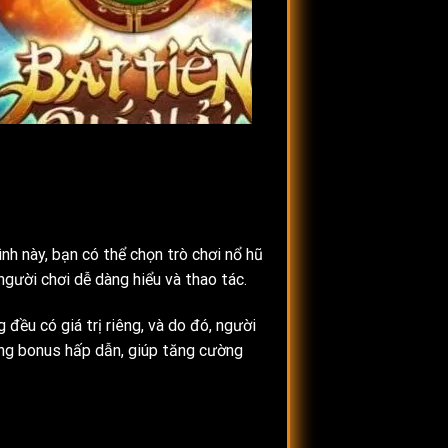
ình này, bạn có thể chọn trò chơi nổ hũ
người chơi dễ dàng hiểu và thao tác.
đều có giá trị riêng, và do đó, người
năng bonus hấp dẫn, giúp tăng cường