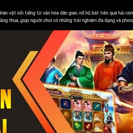
nhân vật nổi tiếng từ văn hóa dân gian, nổ hũ bát tiên quá hải cò
hắng thua, giúp người chơi có những trải nghiệm đa dạng và phon