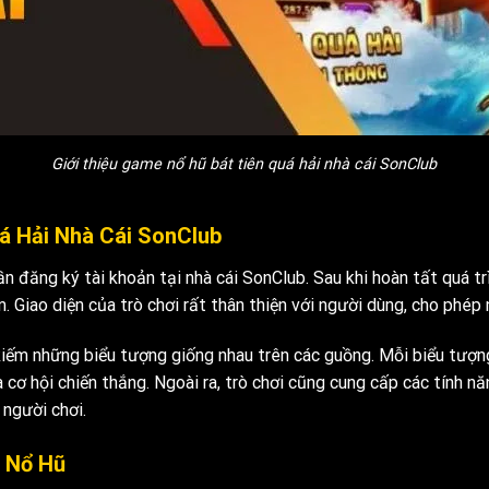
Giới thiệu game nổ hũ bát tiên quá hải nhà cái SonClub
á Hải Nhà Cái SonClub
ần đăng ký tài khoản tại nhà cái SonClub. Sau khi hoàn tất quá tr
m. Giao diện của trò chơi rất thân thiện với người dùng, cho phép 
iếm những biểu tượng giống nhau trên các guồng. Mỗi biểu tượng 
a cơ hội chiến thắng. Ngoài ra, trò chơi cũng cung cấp các tính 
 người chơi.
i Nổ Hũ